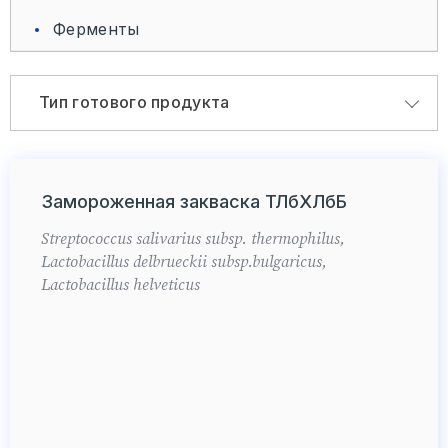
Ферменты
Заказать звонок
Тип готового продукта
Мягкие/рассольные
Замороженная закваска ТЛбХЛбБ
Твердые/полутвердые
Streptococcus salivarius subsp. thermophilus,
Lactobacillus delbrueckii subsp.bulgaricus,
Lactobacillus helveticus