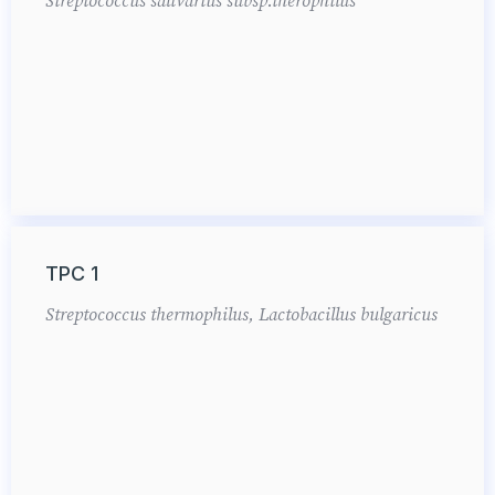
Streptococcus salivarius subsp.therophilus
TPC 1
Streptococcus thermophilus, Lactobacillus bulgaricus