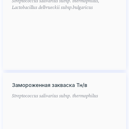
Streptococcus salivarius subsp. thermophilus,
Lactobacillus delbrueckii subsp.bulgaricus
Замороженная закваска Тн/в
Streptococcus salivarius subsp. thermophilus