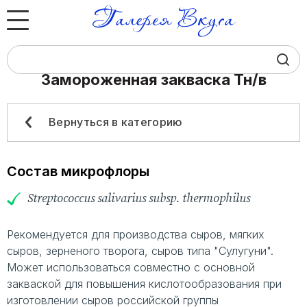
Замороженная закваска Тн/в
Юридическим лицам
Физическим лицам
Вернуться в категорию
Каталог
Состав микрофлоры
О компании
Streptococcus salivarius subsp. thermophilus
Контакты
Рекомендуется для производства сыров, мягких
сыров, зерненого творога, сыров типа "Сулугуни".
Может использоваться совместно с основной
закваской для повышения кислотообразования при
+7 (383) 383‒07‒24
изготовлении сыров российской группы