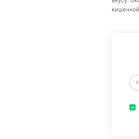
вкусу. Ок
кишечной