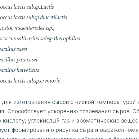
occus lactis subsp.Lactis
occus lactis subsp.diacetilactis
ostoc mesenterodes ssp.,
ococcus salivarius subsp.therophilus
acillus casei
acillus paracasei
acillus helveticus
occus lactis subsp.cremoris
 для изготовления сыров с низкой температурой 
ия. Способствует ускорению созревания сыров. О
кислоту, углекислый газ и ароматические вещес
вует формированию рисунка сыра и выраженном