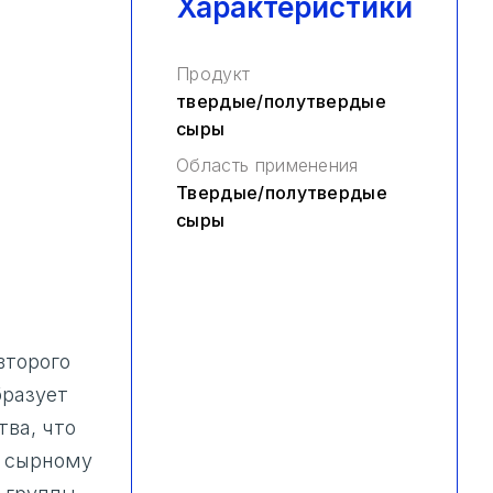
Характеристики
Продукт
твердые/полутвердые
сыры
Область применения
Твердые/полутвердые
сыры
второго
бразует
тва, что
у сырному