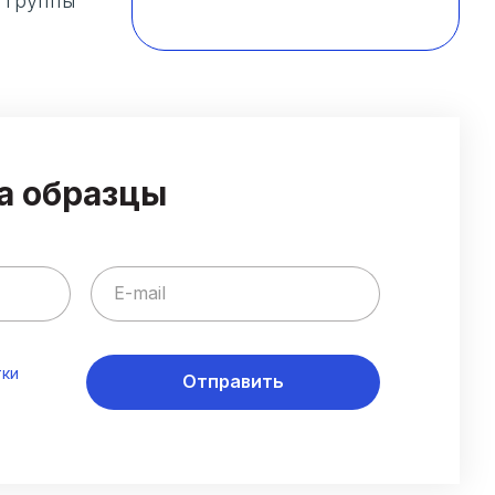
и группы
а образцы
тки
Отправить