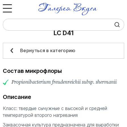
LC D41
Юридическим лицам
Физическим лицам
Вернуться в категорию
Каталог
Состав микрофлоры
О компании
Propionibacterium freudenreichii subsp. shermanii
Контакты
Описание
Класс: твердые сычужные с высокой и средней
температурой второго нагревания
+7 (383) 383‒07‒24
Заквасочная культура предназначена для выработки