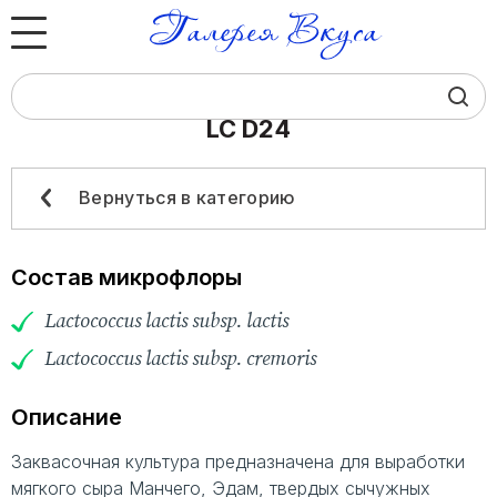
LC D24
Юридическим лицам
Физическим лицам
Вернуться в категорию
Каталог
Состав микрофлоры
О компании
Lactococcus lactis subsp. lactis
Lactococcus lactis subsp. cremoris
Контакты
Описание
Заквасочная культура предназначена для выработки
+7 (383) 383‒07‒24
мягкого сыра Манчего, Эдам, твердых сычужных