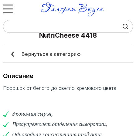
NutriCheese 4418
Юридическим лицам
Физическим лицам
Вернуться в категорию
Каталог
Описание
О компании
Порошок от белого до светло-кремового цвета
Контакты
Экономия сырья,
Предупреждает отделение сыворотки,
+7 (383) 383‒07‒24
Однородная консистенция продукта,